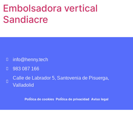
Embolsadora vertical
Sandiacre
info@henny.tech
983 087 166
Calle de Labrador 5, Santovenia de Pisuerga,
Valladolid
Política de cookies
Política de privacidad
Aviso legal